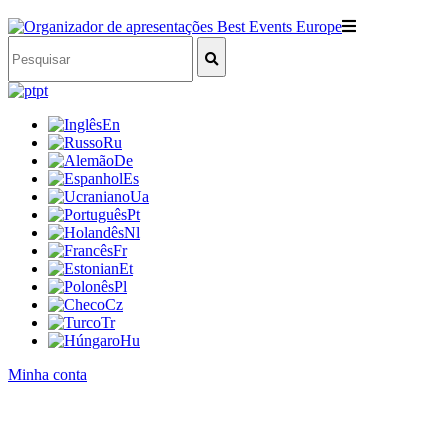
pt
En
Ru
De
Es
Ua
Pt
Nl
Fr
Et
Pl
Cz
Tr
Hu
Minha conta