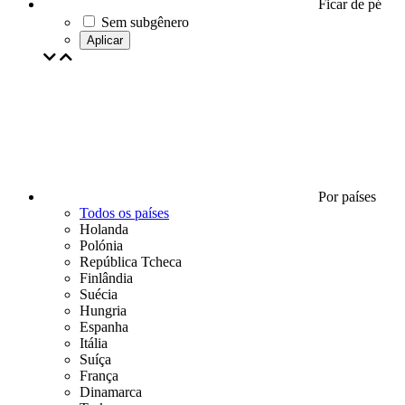
Ficar de pé
Sem subgênero
Aplicar
Por países
Todos os países
Holanda
Polónia
República Tcheca
Finlândia
Suécia
Hungria
Espanha
Itália
Suíça
França
Dinamarca