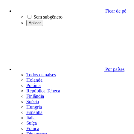
Ficar de pé
Sem subgênero
Aplicar
Por países
Todos os países
Holanda
Polónia
República Tcheca
Finlândia
Suécia
Hungria
Espanha
Itália
Suíça
França
Dinamarca