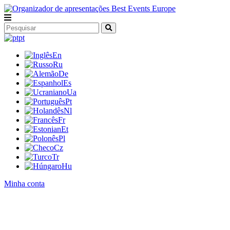
pt
En
Ru
De
Es
Ua
Pt
Nl
Fr
Et
Pl
Cz
Tr
Hu
Minha conta