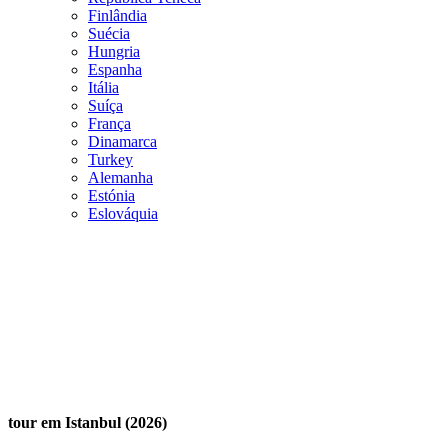
Finlândia
Suécia
Hungria
Espanha
Itália
Suíça
França
Dinamarca
Turkey
Alemanha
Estónia
Eslováquia
tour em Istanbul (2026)