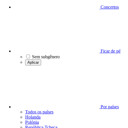
Concertos
Ficar de pé
Sem subgênero
Aplicar
Por países
Todos os países
Holanda
Polónia
República Tcheca