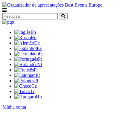
pt
En
Ru
De
Es
Ua
Pt
Nl
Fr
Et
Pl
Cz
Tr
Hu
Minha conta