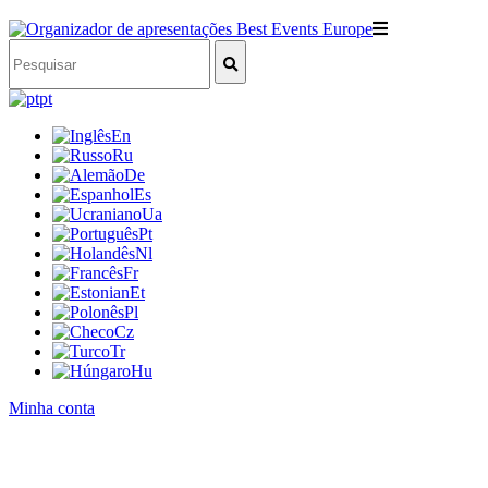
pt
En
Ru
De
Es
Ua
Pt
Nl
Fr
Et
Pl
Cz
Tr
Hu
Minha conta