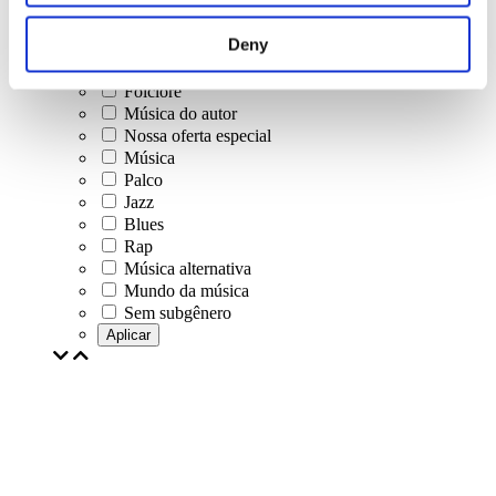
Música pop
Musica rock
Deny
Jazz e Blues
música israelense
Folclore
Música do autor
Nossa oferta especial
Música
Palco
Jazz
Blues
Rap
Música alternativa
Mundo da música
Sem subgênero
Aplicar