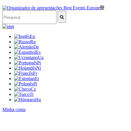
pt
En
Ru
De
Es
Ua
Pt
Nl
Fr
Et
Pl
Cz
Tr
Hu
Minha conta