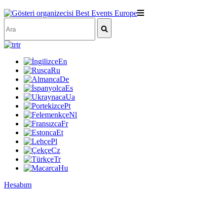
tr
En
Ru
De
Es
Ua
Pt
Nl
Fr
Et
Pl
Cz
Tr
Hu
Hesabım