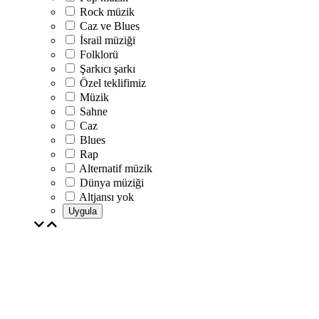
Rock müzik
Caz ve Blues
İsrail müziği
Folklorü
Şarkıcı şarkı
Özel teklifimiz
Müzik
Sahne
Caz
Blues
Rap
Alternatif müzik
Dünya müziği
Altjansı yok
Uygula