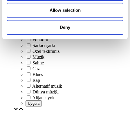
Konserler
Allow selection
Klasik müzik
Pop müzik
Rock müzik
Deny
Caz ve Blues
İsrail müziği
Folklorü
Şarkıcı şarkı
Özel teklifimiz
Müzik
Sahne
Caz
Blues
Rap
Alternatif müzik
Dünya müziği
Altjansı yok
Uygula