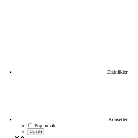
Etkinlikler
Konserler
Pop müzik
Uygula