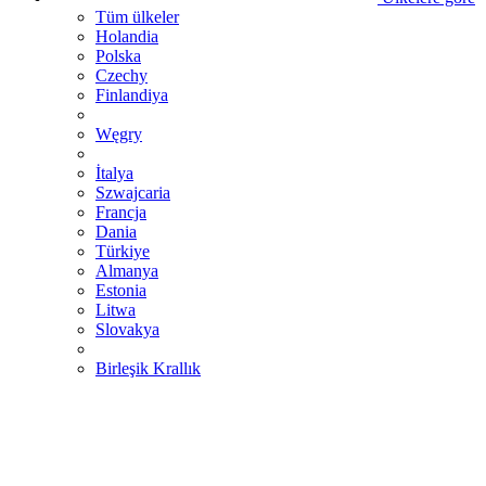
Tüm ülkeler
Holandia
Polska
Czechy
Finlandiya
Węgry
İtalya
Szwajcaria
Francja
Dania
Türkiye
Almanya
Estonia
Litwa
Slovakya
Birleşik Krallık