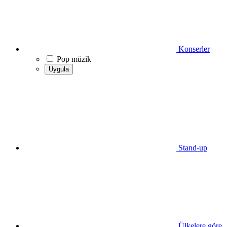
Konserler
Pop müzik
Uygula
Stand-up
Ülkelere göre