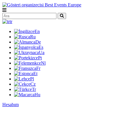
tr
En
Ru
De
Es
Ua
Pt
Nl
Fr
Et
Pl
Cz
Tr
Hu
Hesabım