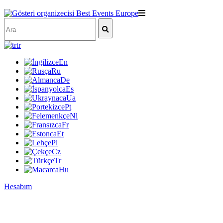
tr
En
Ru
De
Es
Ua
Pt
Nl
Fr
Et
Pl
Cz
Tr
Hu
Hesabım