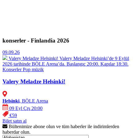
konserler - Finlandia 2026
09.09.26
Valery Meladze Helsinki!
Valery Meladze Helsinki’de 9 Eylül
2026 tarihinde BÖLE Arena’da. Başlangıç 20:00. Kapılar 18:30.
Konserler
Pop müzik
Valery Meladze Helsinki!
Helsinki
, BÖLE Arena
09 Eyl Çrş 20:00
€59
Bilet satın al
Bültenimize abone olun ve tüm haberler ile indirimlerden
haberdar olun.