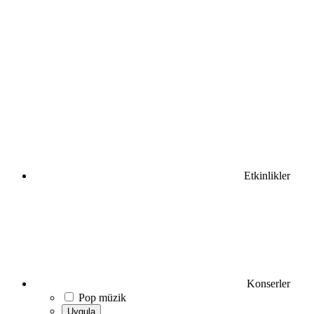
Etkinlikler
Konserler
Pop müzik
Uygula