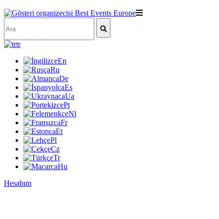
tr
En
Ru
De
Es
Ua
Pt
Nl
Fr
Et
Pl
Cz
Tr
Hu
Hesabım