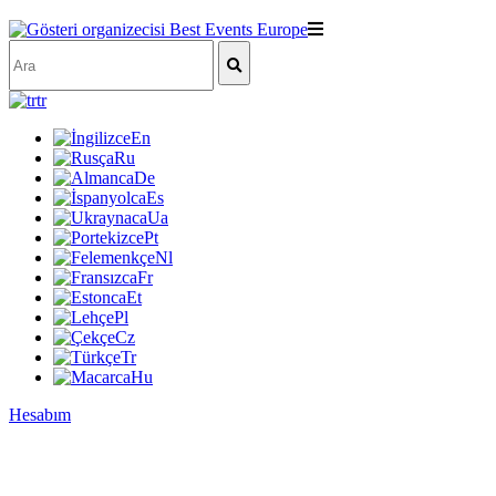
tr
En
Ru
De
Es
Ua
Pt
Nl
Fr
Et
Pl
Cz
Tr
Hu
Hesabım