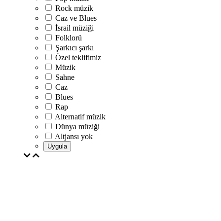
Rock müzik
Caz ve Blues
İsrail müziği
Folklorü
Şarkıcı şarkı
Özel teklifimiz
Müzik
Sahne
Caz
Blues
Rap
Alternatif müzik
Dünya müziği
Altjansı yok
Uygula