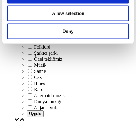
Konserler
Allow selection
Klasik müzik
Pop müzik
Rock müzik
Deny
Caz ve Blues
İsrail müziği
Folklorü
Şarkıcı şarkı
Özel teklifimiz
Müzik
Sahne
Caz
Blues
Rap
Alternatif müzik
Dünya müziği
Altjansı yok
Uygula