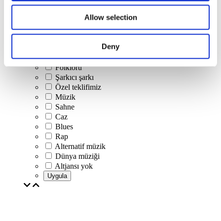
Konserler
Allow selection
Klasik müzik
Pop müzik
Rock müzik
Deny
Caz ve Blues
İsrail müziği
Folklorü
Şarkıcı şarkı
Özel teklifimiz
Müzik
Sahne
Caz
Blues
Rap
Alternatif müzik
Dünya müziği
Altjansı yok
Uygula