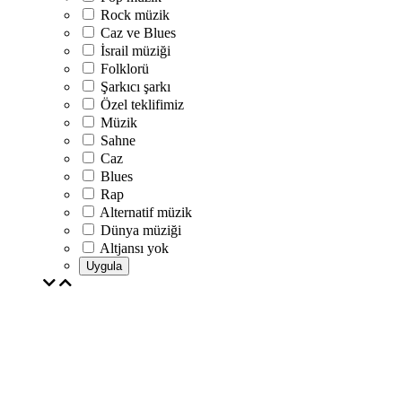
Rock müzik
Caz ve Blues
İsrail müziği
Folklorü
Şarkıcı şarkı
Özel teklifimiz
Müzik
Sahne
Caz
Blues
Rap
Alternatif müzik
Dünya müziği
Altjansı yok
Uygula