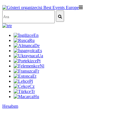
tr
En
Ru
De
Es
Ua
Pt
Nl
Fr
Et
Pl
Cz
Tr
Hu
Hesabım