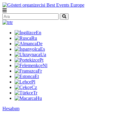
tr
En
Ru
De
Es
Ua
Pt
Nl
Fr
Et
Pl
Cz
Tr
Hu
Hesabım