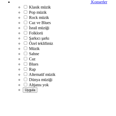
Konserler
Klasik müzik
Pop müzik
Rock müzik
Caz ve Blues
İsrail müziği
Folklorü
Şarkıcı şarkı
Özel teklifimiz
Müzik
Sahne
Caz
Blues
Rap
Alternatif müzik
Dünya müziği
Altjansı yok
Uygula