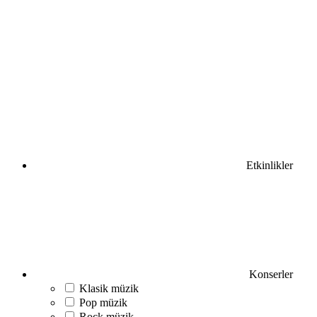
Etkinlikler
Konserler
Klasik müzik
Pop müzik
Rock müzik