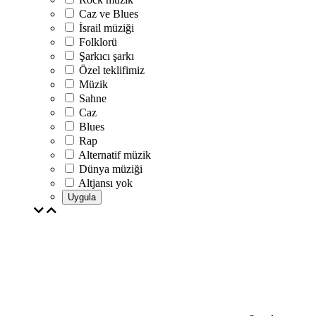
Caz ve Blues
İsrail müziği
Folklorü
Şarkıcı şarkı
Özel teklifimiz
Müzik
Sahne
Caz
Blues
Rap
Alternatif müzik
Dünya müziği
Altjansı yok
Uygula