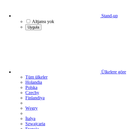
Stand-up
Altjansı yok
Uygula
Ülkelere göre
Tüm ülkeler
Holandia
Polska
Czechy
Finlandiya
Węgry
İtalya
Szwajcaria
Francja