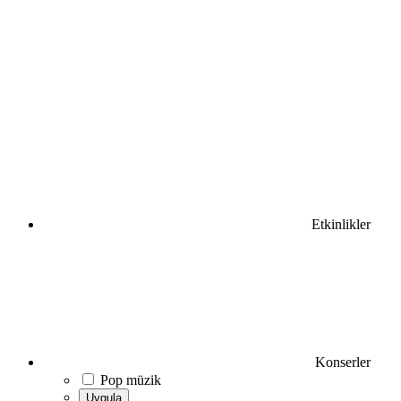
Etkinlikler
Konserler
Pop müzik
Uygula