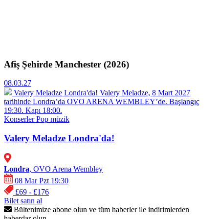
Afiş Şehirde Manchester (2026)
08.03.27
Valery Meladze Londra'da!
Valery Meladze, 8 Mart 2027
tarihinde Londra’da OVO ARENA WEMBLEY’de. Başlangıç
19:30. Kapı 18:00.
Konserler
Pop müzik
Valery Meladze Londra'da!
Londra
, OVO Arena Wembley
08 Mar Pzt 19:30
£69 - £176
Bilet satın al
Bültenimize abone olun ve tüm haberler ile indirimlerden
haberdar olun.