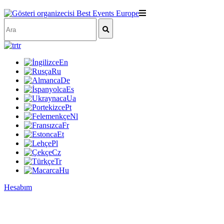
tr
En
Ru
De
Es
Ua
Pt
Nl
Fr
Et
Pl
Cz
Tr
Hu
Hesabım