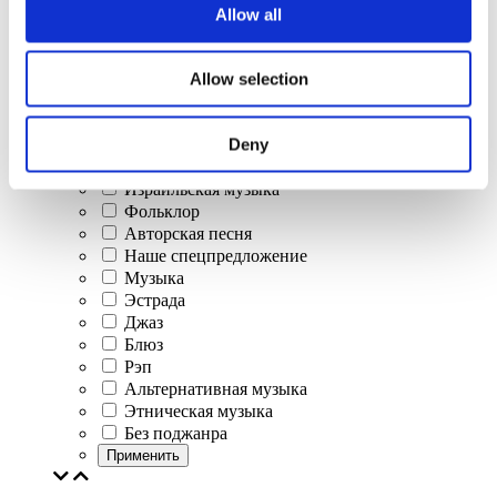
Allow all
Концерты
Allow selection
Классическая музыка
Поп-музыка
Deny
Рок музыка
Джаз и блюз
Израильская музыка
Фольклор
Авторская песня
Наше спецпредложение
Музыка
Эстрада
Джаз
Блюз
Рэп
Альтернативная музыка
Этническая музыка
Без поджанра
Применить