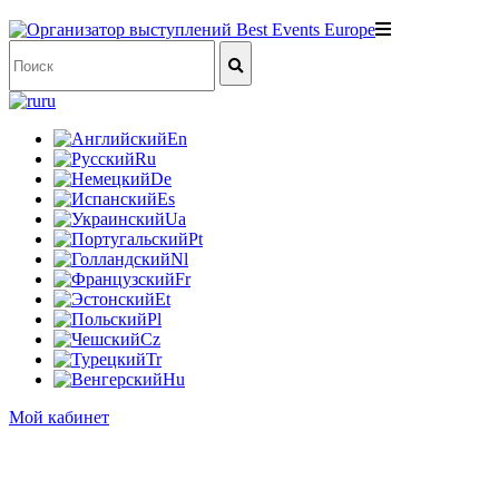
ru
En
Ru
De
Es
Ua
Pt
Nl
Fr
Et
Pl
Cz
Tr
Hu
Мой кабинет