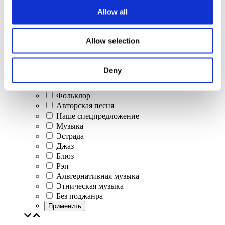
Allow all
Концерты
Allow selection
Классическая музыка
Поп-музыка
Рок музыка
Deny
Джаз и блюз
Израильская музыка
Фольклор
Авторская песня
Наше спецпредложение
Музыка
Эстрада
Джаз
Блюз
Рэп
Альтернативная музыка
Этническая музыка
Без поджанра
Применить