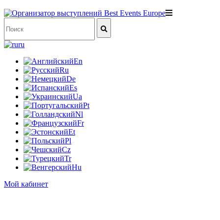
ru
En
Ru
De
Es
Ua
Pt
Nl
Fr
Et
Pl
Cz
Tr
Hu
Мой кабинет