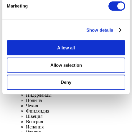
Marketing
Show details
Стэнд-Ап
Allow all
Allow selection
Deny
По странам
Все страны
Нидерланды
Польша
Чехия
Финляндия
Швеция
Венгрия
Испания