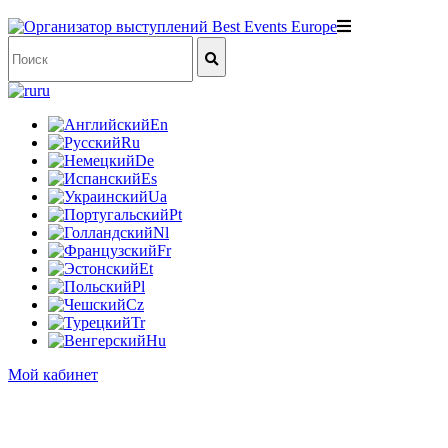
ru
En
Ru
De
Es
Ua
Pt
Nl
Fr
Et
Pl
Cz
Tr
Hu
Мой кабинет