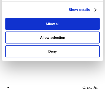
Мероприятия
Show details
Allow all
Концерты
Allow selection
Поп-музыка
Применить
Deny
Стэнд-Ап