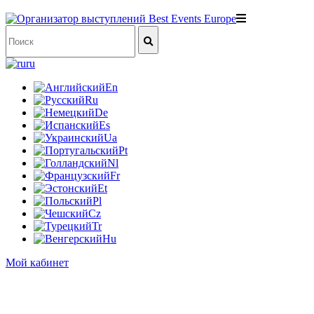
ru
En
Ru
De
Es
Ua
Pt
Nl
Fr
Et
Pl
Cz
Tr
Hu
Мой кабинет