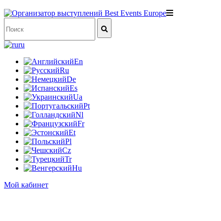
ru
En
Ru
De
Es
Ua
Pt
Nl
Fr
Et
Pl
Cz
Tr
Hu
Мой кабинет