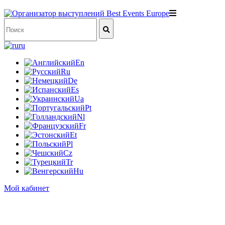
ru
En
Ru
De
Es
Ua
Pt
Nl
Fr
Et
Pl
Cz
Tr
Hu
Мой кабинет