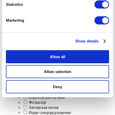
Statistics
Marketing
Мероприятия
Show details
Allow all
Концерты
Allow selection
Классическая музыка
Поп-музыка
Deny
Рок музыка
Джаз и блюз
Израильская музыка
Фольклор
Авторская песня
Наше спецпредложение