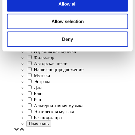
Allow all
Концерты
Allow selection
Классическая музыка
Поп-музыка
Deny
Рок музыка
Джаз и блюз
Израильская музыка
Фольклор
Авторская песня
Наше спецпредложение
Музыка
Эстрада
Джаз
Блюз
Рэп
Альтернативная музыка
Этническая музыка
Без поджанра
Применить