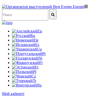
ru
En
Ru
De
Es
Ua
Pt
Nl
Fr
Et
Pl
Cz
Tr
Hu
Мой кабинет