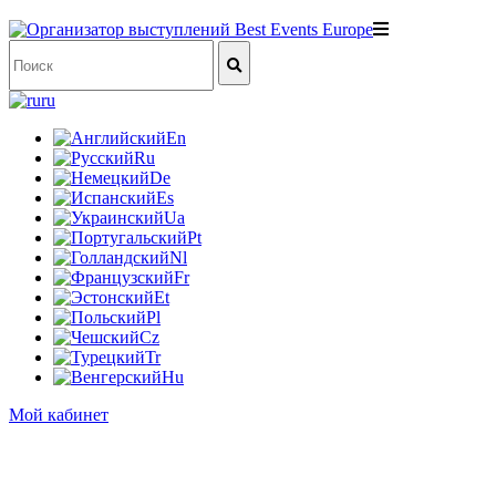
ru
En
Ru
De
Es
Ua
Pt
Nl
Fr
Et
Pl
Cz
Tr
Hu
Мой кабинет