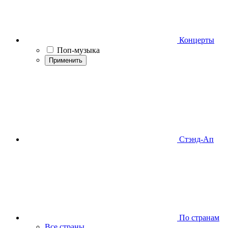
Концерты
Поп-музыка
Применить
Стэнд-Ап
По странам
Все страны