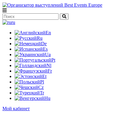
ru
En
Ru
De
Es
Ua
Pt
Nl
Fr
Et
Pl
Cz
Tr
Hu
Мой кабинет