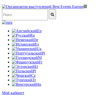
ru
En
Ru
De
Es
Ua
Pt
Nl
Fr
Et
Pl
Cz
Tr
Hu
Мой кабинет