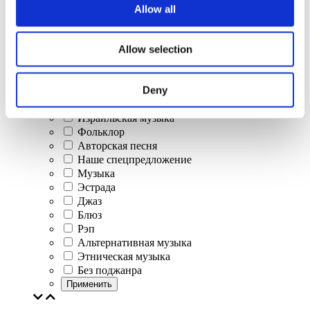
Allow all
Концерты
Allow selection
Классическая музыка
Поп-музыка
Deny
Рок музыка
Джаз и блюз
Израильская музыка
Фольклор
Авторская песня
Наше спецпредложение
Музыка
Эстрада
Джаз
Блюз
Рэп
Альтернативная музыка
Этническая музыка
Без поджанра
Применить