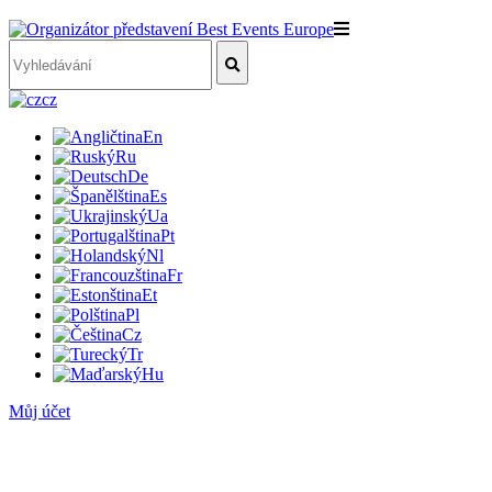
cz
En
Ru
De
Es
Ua
Pt
Nl
Fr
Et
Pl
Cz
Tr
Hu
Můj účet