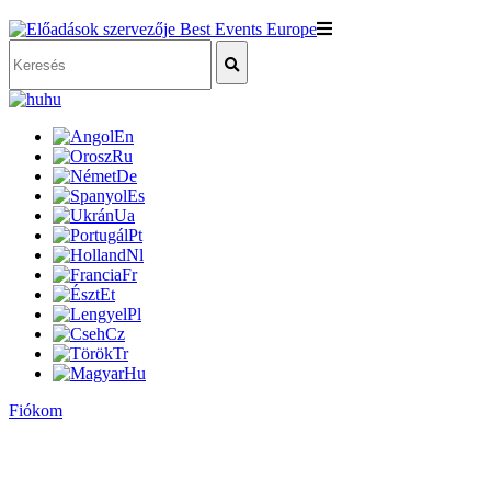
hu
En
Ru
De
Es
Ua
Pt
Nl
Fr
Et
Pl
Cz
Tr
Hu
Fiókom