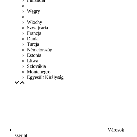
Finlandia
Węgry
Włochy
Szwajcaria
Francja
Dania
Turcja
Németország
Estonia
Litwa
Szlovákia
Montenegro
Egyesült Királyság
Városok
szerint