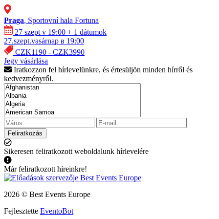
Praga
, Sportovní hala Fortuna
27 szept v 19:00
+ 1 dátumok
27.szept.vasárnap в 19:00
CZK1190 - CZK3990
Jegy vásárlása
Iratkozzon fel hírlevelünkre, és értesüljön minden hírről és
kedvezményről.
Feliratkozás
Sikeresen feliratkozott weboldalunk hírlevelére
Már feliratkozott híreinkre!
2026 © Best Events Europe
Fejlesztette
EventoBot