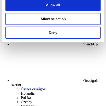
Alkalmaz
Allow all
Allow selection
Deny
Stand-Up
Országok
szerint
Összes országok
Holandia
Polska
Czechy