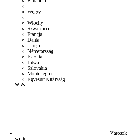
Finlandia
Węgry
Włochy
Szwajcaria
Francja
Dania
Turcja
Németország
Estonia
Litwa
Szlovákia
Montenegro
Egyesült Királyság
Városok
szerint