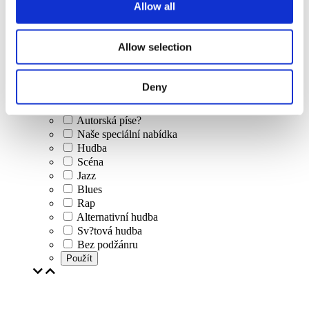
Allow all
Koncerty
Klasická hudba
Allow selection
Populární hudba
Rocková hudba
Jazz a Blues
Deny
Izraelská hudba
Folklor
Autorská píse?
Naše speciální nabídka
Hudba
Scéna
Jazz
Blues
Rap
Alternativní hudba
Sv?tová hudba
Bez podžánru
Použít