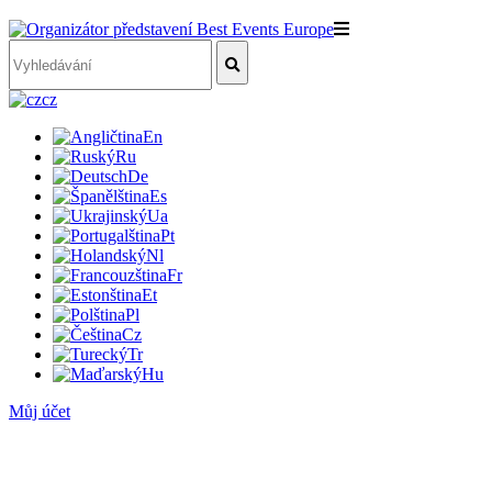
cz
En
Ru
De
Es
Ua
Pt
Nl
Fr
Et
Pl
Cz
Tr
Hu
Můj účet