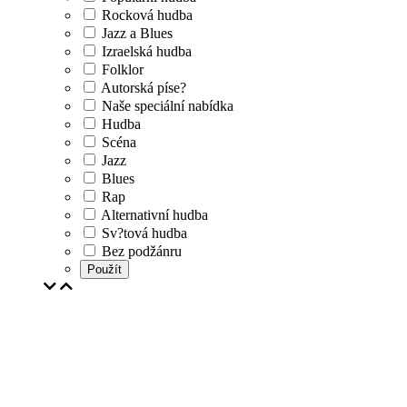
Rocková hudba
Jazz a Blues
Izraelská hudba
Folklor
Autorská píse?
Naše speciální nabídka
Hudba
Scéna
Jazz
Blues
Rap
Alternativní hudba
Sv?tová hudba
Bez podžánru
Použít