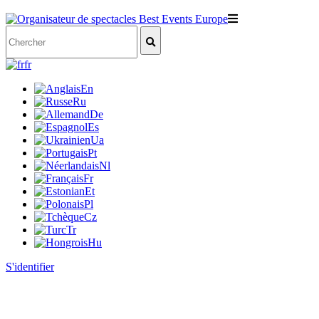
fr
En
Ru
De
Es
Ua
Pt
Nl
Fr
Et
Pl
Cz
Tr
Hu
S'identifier