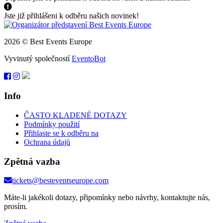
Jste již přihlášeni k odběru našich novinek!
2026 © Best Events Europe
Vyvinutý společností
EventoBot
Info
ČASTO KLADENÉ DOTAZY
Podmínky použití
Přihlaste se k odběru na
Ochrana údajů
Zpětná vazba
tickets@besteventseurope.com
Máte-li jakékoli dotazy, připomínky nebo návrhy, kontaktujte nás,
prosím.