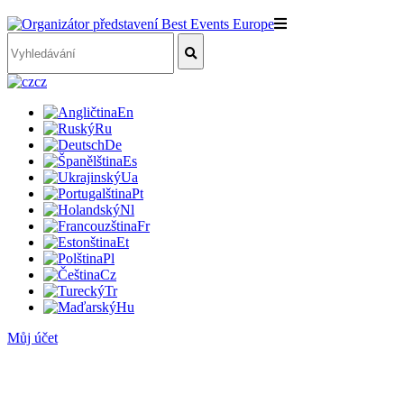
cz
En
Ru
De
Es
Ua
Pt
Nl
Fr
Et
Pl
Cz
Tr
Hu
Můj účet