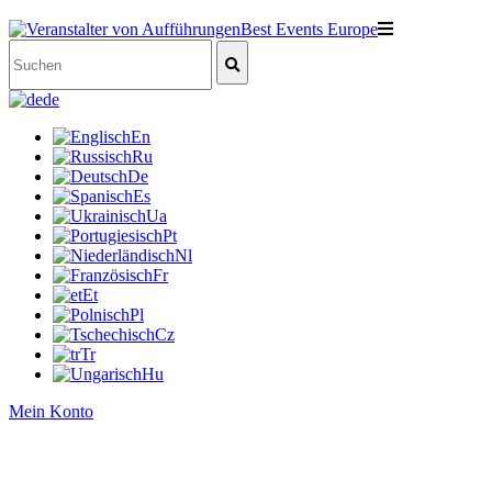
de
En
Ru
De
Es
Ua
Pt
Nl
Fr
Et
Pl
Cz
Tr
Hu
Mein Konto