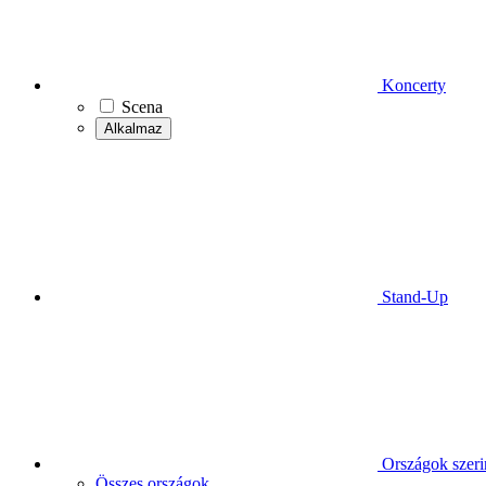
Koncerty
Scena
Alkalmaz
Stand-Up
Országok szeri
Összes országok