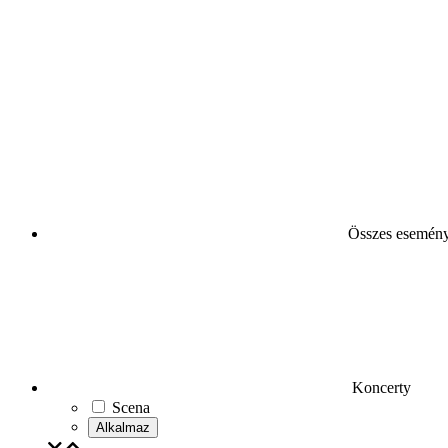
Összes esemén
Koncerty
Scena
Alkalmaz