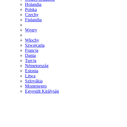
Holandia
Polska
Czechy
Finlandia
Węgry
Włochy
Szwajcaria
Francja
Dania
Turcja
Németország
Estonia
Litwa
Szlovákia
Montenegro
Egyesült Királyság