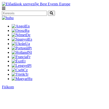
hu
En
Ru
De
Es
Ua
Pt
Nl
Fr
Et
Pl
Cz
Tr
Hu
Fiókom