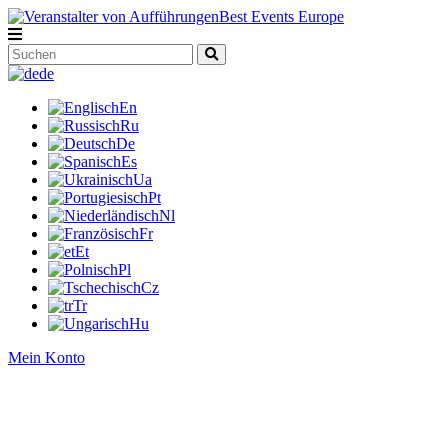
de
En
Ru
De
Es
Ua
Pt
Nl
Fr
Et
Pl
Cz
Tr
Hu
Mein Konto