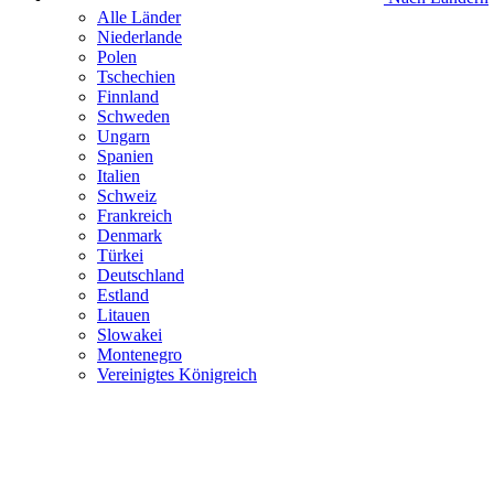
Alle Länder
Niederlande
Polen
Tschechien
Finnland
Schweden
Ungarn
Spanien
Italien
Schweiz
Frankreich
Denmark
Türkei
Deutschland
Estland
Litauen
Slowakei
Montenegro
Vereinigtes Königreich