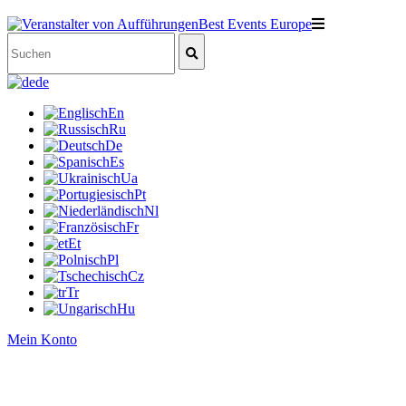
de
En
Ru
De
Es
Ua
Pt
Nl
Fr
Et
Pl
Cz
Tr
Hu
Mein Konto