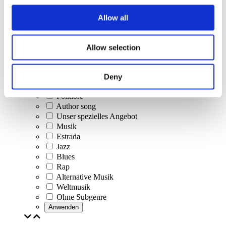
Allow all
Konzerte
Classical music
Allow selection
Pop music
Rock music
Jazz and Blues
Deny
Israeli music
Folklore
Author song
Unser spezielles Angebot
Musik
Estrada
Jazz
Blues
Rap
Alternative Musik
Weltmusik
Ohne Subgenre
Anwenden