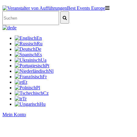
de
En
Ru
De
Es
Ua
Pt
Nl
Fr
Et
Pl
Cz
Tr
Hu
Mein Konto