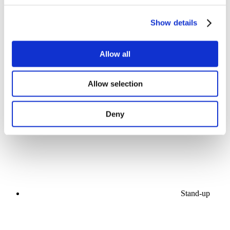
Show details
Allow all
Konserler
Allow selection
Müzik
Sahne
Uygula
Deny
Stand-up