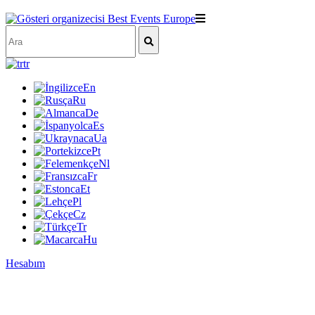
tr
En
Ru
De
Es
Ua
Pt
Nl
Fr
Et
Pl
Cz
Tr
Hu
Hesabım