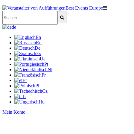
de
En
Ru
De
Es
Ua
Pt
Nl
Fr
Et
Pl
Cz
Tr
Hu
Mein Konto