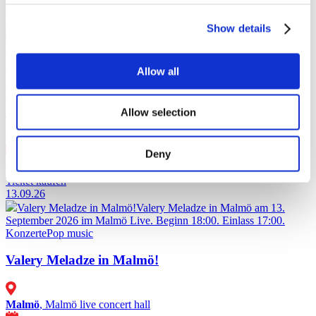
Ticket kaufen
09.09.26
Show details
Valery Meladze in Helsinki!
Valery Meladze in Helsinki am 9.
September 2026 in der BÖLE Arena. Beginn 20:00. Einlass 18:30.
Konzerte
Pop music
Allow all
Valery Meladze in Helsinki!
Allow selection
Helsinki
, BÖLE Arena
09 Sep Mi 20:00
Deny
€59
Ticket kaufen
13.09.26
Valery Meladze in Malmö!
Valery Meladze in Malmö am 13.
September 2026 im Malmö Live. Beginn 18:00. Einlass 17:00.
Konzerte
Pop music
Valery Meladze in Malmö!
Malmö
, Malmö live concert hall