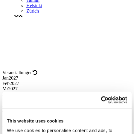
Tallinn
Helsinki
Zürich
Veranstaltungen
Jan
2027
Feb
2027
Mr
2027
Apr
2027
Mai
2027
Jun
2027
Jul
2027
Aug
2026
This website uses cookies
Sep
2026
Okt
2026
We use cookies to personalise content and ads, to
Nov
2026