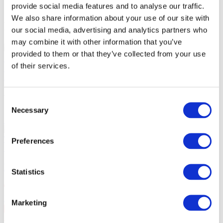
Dez
2026
provide social media features and to analyse our traffic.
We also share information about your use of our site with
Bald
our social media, advertising and analytics partners who
may combine it with other information that you’ve
Loboda in Antalya!
Loboda in Nizza!
Valery Meladze in
provided to them or that they’ve collected from your use
Helsinki!
Valery Meladze in Malmö!
Loboda in Budva!
Valery
of their services.
Meladze in Prag!
Valery Meladze in Breslau!
Valery Meladze in
Amsterdam!
Veranstaltungen Europas ᐉ 2026
Consent
Necessary
Selection
18.08.26
Loboda in Nizza!
Loboda in Nizza am 18. August 2026 im
Théâtre de Verdure. Beginn 20:00. Einlass 19:00.
Preferences
Konzerte
Estrada
Loboda in Nizza!
Statistics
Nizza
, Théâtre de Verdure de Nice
Marketing
18 Aug Di 20:00
€69 - €650