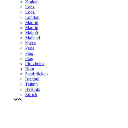
Krakau
Lodz
Lodz
London
Madrid
Madrid
Malmö
Mailand
Nizza
Paris
Prag
Prag
Pforzheim
Rom
Saarbrücken
Istanbul
Tallinn
Helsinki
Zürich