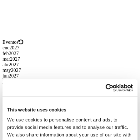
Eventos
ene
2027
feb
2027
mar
2027
abr
2027
may
2027
jun
2027
jul
2027
ago
2026
sep
2026
oct
2026
nov
2026
dic
2026
This website uses cookies
We use cookies to personalise content and ads, to
Pronto
provide social media features and to analyse our traffic.
We also share information about your use of our site with
¡Loboda en Antalya!
¡Valery Meladze en Helsinki!
¡Valery