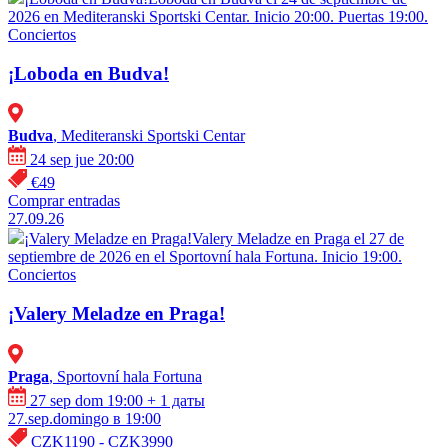
2026 en Mediteranski Sportski Centar. Inicio 20:00. Puertas 19:00.
Conciertos
¡Loboda en Budva!
Budva
, Mediteranski Sportski Centar
24 sep jue 20:00
€49
Comprar entradas
27.09.26
¡Valery Meladze en Praga!
Valery Meladze en Praga el 27 de
septiembre de 2026 en el Sportovní hala Fortuna. Inicio 19:00.
Conciertos
¡Valery Meladze en Praga!
Praga
, Sportovní hala Fortuna
27 sep dom 19:00
+ 1 даты
27.sep.domingo в 19:00
CZK1190 - CZK3990