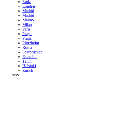
Łódź
Londres
Madrid
Madrid
Malmo
Milán
Paris
Praga
Praga
Pforzheim
Roma
Saarbrücken
Estambul
Tallin
Helsinki
Zúrich