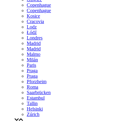
Copenhague
Copenhague
Kosice
Cracovia
Lodz
Łódź
Londres
Madrid
Madrid
Malmo
Milán
Paris
Praga
Praga
Pforzheim
Roma
Saarbrücken
Estambul
Tallin
Helsinki
Zúrich