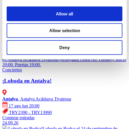
¡Valery Meladze en Malmö!
Allow all
Malmo
, Malmö live concert hall
Allow selection
13 sep dom 18:00
SEK690 - SEK1990
Comprar entradas
Deny
17.08.26 - 17.09.26
¡Loboda en Antalya!
Loboda en Antalya el 17 de agosto de 2026
en Antalya Açıkhava Tiyatrosu (Konyaaltı Open Air Theater). Inicio
20:00. Puertas 19:00.
Conciertos
¡Loboda en Antalya!
Antalya
, Antalya Açıkhava Tiyatrosu
17 ago lun 20:00
TRY2390 - TRY13990
Comprar entradas
24.09.26
¡Loboda en Budva!
Loboda en Budva el 24 de septiembre de