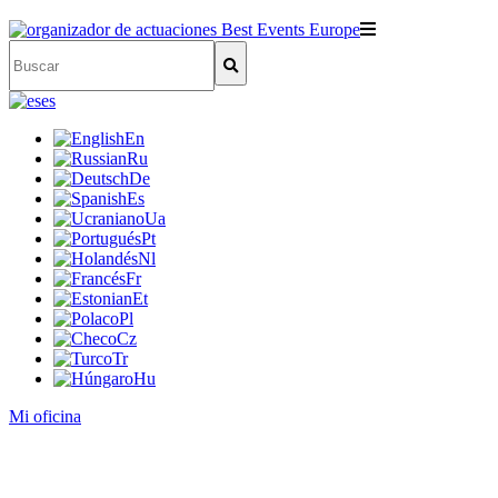
es
En
Ru
De
Es
Ua
Pt
Nl
Fr
Et
Pl
Cz
Tr
Hu
Mi oficina