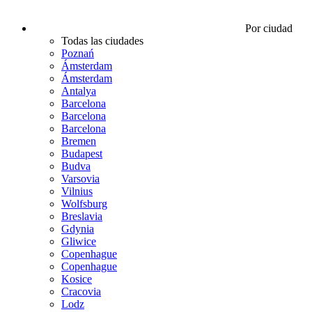
Por ciudad
Todas las ciudades
Poznań
Ámsterdam
Ámsterdam
Antalya
Barcelona
Barcelona
Barcelona
Bremen
Budapest
Budva
Varsovia
Vilnius
Wolfsburg
Breslavia
Gdynia
Gliwice
Copenhague
Copenhague
Kosice
Cracovia
Lodz