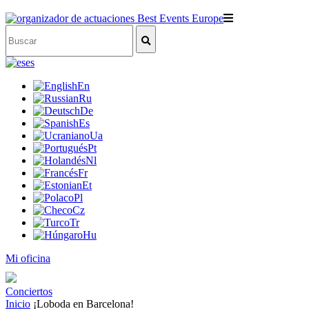
es
En
Ru
De
Es
Ua
Pt
Nl
Fr
Et
Pl
Cz
Tr
Hu
Mi oficina
Conciertos
Inicio
¡Loboda en Barcelona!