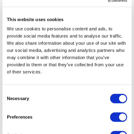
reconocida como la principal creadora de hits no solo por numerosos
premios internacionales, sino también por millones de corazones.
This website uses cookies
¡Este concierto de LOBODA no lo olvidarás nunca!
We use cookies to personalise content and ads, to
Organizador: Bravo Eventos SL
provide social media features and to analyse our traffic.
We also share information about your use of our site with
our social media, advertising and analytics partners who
Foto y video
may combine it with other information that you’ve
provided to them or that they’ve collected from your use
Compartir
of their services.
Consent
1
Necessary
Total de boletos:
100EUR
Selection
Gastos de gestion:
100EUR
Coste total:
10:00
Preferences
Eventos relacionados