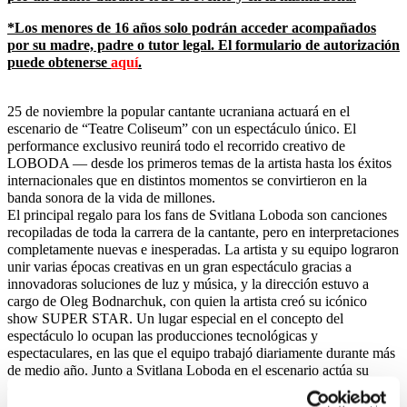
*Los menores de 16 años solo podrán acceder acompañados
por su madre, padre o tutor legal. El formulario de autorización
puede obtenerse
aquí
.
25 de noviembre la popular cantante ucraniana actuará en el
escenario de “Teatre Coliseum” con un espectáculo único. El
performance exclusivo reunirá todo el recorrido creativo de
LOBODA — desde los primeros temas de la artista hasta los éxitos
internacionales que en distintos momentos se convirtieron en la
banda sonora de la vida de millones.
El principal regalo para los fans de Svitlana Loboda son canciones
recopiladas de toda la carrera de la cantante, pero en interpretaciones
completamente nuevas e inesperadas. La artista y su equipo lograron
unir varias épocas creativas en un gran espectáculo gracias a
innovadoras soluciones de luz y música, y la dirección estuvo a
cargo de Oleg Bodnarchuk, con quien la artista creó su icónico
show SUPER STAR. Un lugar especial en el concepto del
espectáculo lo ocupan las producciones tecnológicas y
espectaculares, en las que el equipo trabajó diariamente durante más
de medio año. Junto a Svitlana Loboda en el escenario actúa su
equipo permanente — un ballet de Ucrania y músicos de Letonia.
No te pierdas el espectáculo sin precedentes de una artista