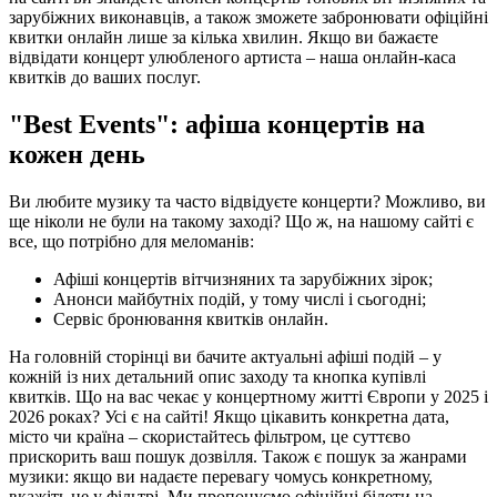
зарубіжних виконавців, а також зможете забронювати офіційні
квитки онлайн лише за кілька хвилин. Якщо ви бажаєте
відвідати концерт улюбленого артиста – наша онлайн-каса
квитків до ваших послуг.
"Best Events": афіша концертів на
кожен день
Ви любите музику та часто відвідуєте концерти? Можливо, ви
ще ніколи не були на такому заході? Що ж, на нашому сайті є
все, що потрібно для меломанів:
Афіші концертів вітчизняних та зарубіжних зірок;
Анонси майбутніх подій, у тому числі і сьогодні;
Сервіс бронювання квитків онлайн.
На головній сторінці ви бачите актуальні афіші подій – у
кожній із них детальний опис заходу та кнопка купівлі
квитків. Що на вас чекає у концертному житті Європи у 2025 і
2026 роках? Усі є на сайті! Якщо цікавить конкретна дата,
місто чи країна – скористайтесь фільтром, це суттєво
прискорить ваш пошук дозвілля. Також є пошук за жанрами
музики: якщо ви надаєте перевагу чомусь конкретному,
вкажіть це у фільтрі. Ми пропонуємо офіційні білети на