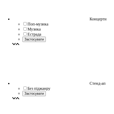
Концерти
Поп-музика
Музика
Естрада
Застосувати
Стенд-ап
Без піджанру
Застосувати