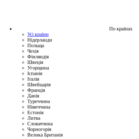
По країнах
Усі країни
Нідерланди
Польща
Чехія
Фінляндія
Швеція
Угорщина
Іспанія
Італія
Швейцарія
Франція
Данія
Туреччина
Німеччина
Естонія
Литва
Словаччина
Чорногорія
Велика Британія