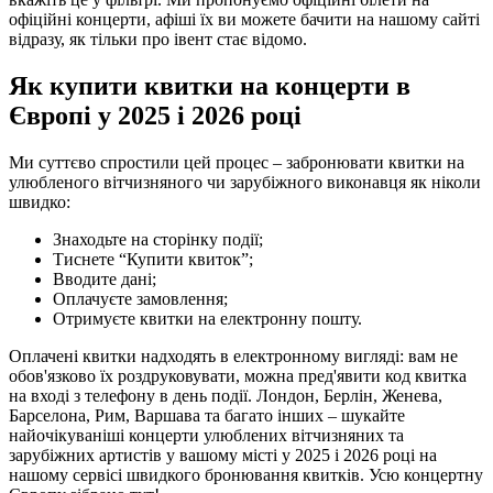
офіційні концерти, афіші їх ви можете бачити на нашому сайті
відразу, як тільки про івент стає відомо.
Як купити квитки на концерти в
Європі у 2025 і 2026 році
Ми суттєво спростили цей процес – забронювати квитки на
улюбленого вітчизняного чи зарубіжного виконавця як ніколи
швидко:
Знаходьте на сторінку події;
Тиснете “Купити квиток”;
Вводите дані;
Оплачуєте замовлення;
Отримуєте квитки на електронну пошту.
Оплачені квитки надходять в електронному вигляді: вам не
обов'язково їх роздруковувати, можна пред'явити код квитка
на вході з телефону в день події. Лондон, Берлін, Женева,
Барселона, Рим, Варшава та багато інших – шукайте
найочікуваніші концерти улюблених вітчизняних та
зарубіжних артистів у вашому місті у 2025 і 2026 році на
нашому сервісі швидкого бронювання квитків. Усю концертну