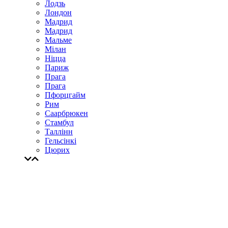
Лодзь
Лондон
Мадрид
Мадрид
Мальме
Мілан
Ніцца
Париж
Прага
Прага
Пфорцгайм
Рим
Саарбрюкен
Стамбул
Таллінн
Гельсінкі
Цюрих