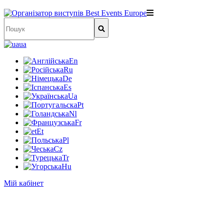
ua
En
Ru
De
Es
Ua
Pt
Nl
Fr
Et
Pl
Cz
Tr
Hu
Мій кабінет