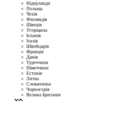
Нідерланди
Польща
Чехія
Фінляндія
Швеція
Угорщина
Іспанія
Італія
Швейцарія
Франція
Данія
Туреччина
Німеччина
Естонія
Литва
Словаччина
Чорногорія
Велика Британія