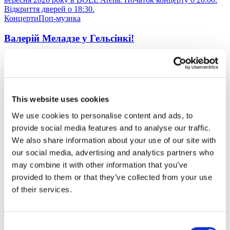
Відкриття дверей о 18:30.
Концерти
Поп-музика
Валерій Меладзе у Гельсінкі!
Гельсінкі
, BÖLE Arena
09 вер ср 20:00
€59
This website uses cookies
Купити квиток
13.09.26
We use cookies to personalise content and ads, to
Валерій Меладзе у Мальме!
Валерій Меладзе у Мальме 13
provide social media features and to analyse our traffic.
вересня 2026 року в Malmö Live. Початок концерту 18:00.
We also share information about your use of our site with
Відкриття дверей о 17:00.
Концерти
Поп-музика
our social media, advertising and analytics partners who
may combine it with other information that you’ve
Валерій Меладзе у Мальме!
provided to them or that they’ve collected from your use
of their services.
Мальме
, Malmö live concert hall
13 вер нд 18:00
Consent
SEK690 - SEK1990