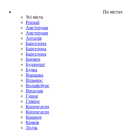
По містах
Усі міста
Poznań
Амстердам
Амстердам
Анталія
Барселона
Барселона
Барселона
Бремен
Будапешт
Будва
Варшава
Вільнюс
Вольфсбург
Вроцлав
Гдиня
Глівіце
Копенгаген
Копенгаген
Кошице
Краків
Лодзь