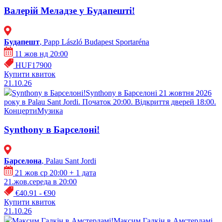
Валерій Меладзе у Будапешті!
Будапешт
, Papp László Budapest Sportaréna
11 жов нд 20:00
HUF17900
Купити квиток
21.10.26
Synthony в Барселоні!
Synthony в Барселоні 21 жовтня 2026
року в Palau Sant Jordi. Початок 20:00. Відкриття дверей 18:00.
Концерти
Музика
Synthony в Барселоні!
Барселона
, Palau Sant Jordi
21 жов ср 20:00
+ 1 дата
21.жов.середа в 20:00
€40.91 - €90
Купити квиток
21.10.26
Максим Галкін в Амстердамі!
Максим Галкін в Амстердамі