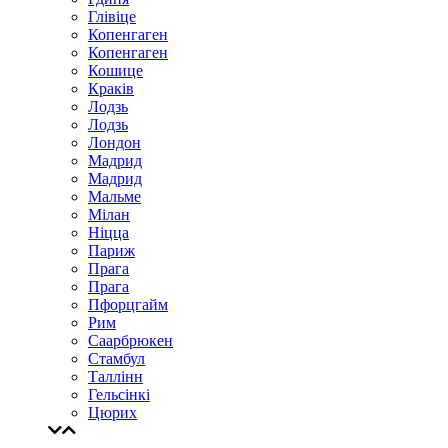
Глівіце
Копенгаген
Копенгаген
Кошице
Краків
Лодзь
Лодзь
Лондон
Мадрид
Мадрид
Мальме
Мілан
Ніцца
Париж
Прага
Прага
Пфорцгайм
Рим
Саарбрюкен
Стамбул
Таллінн
Гельсінкі
Цюрих