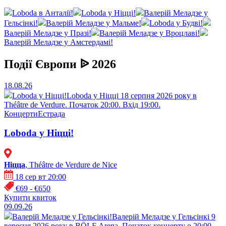
Loboda в Анталії!
Loboda у Ніцці!
Валерій Меладзе у
Гельсінкі!
Валерій Меладзе у Мальме!
Loboda у Будві!
Валерій Меладзе у Празі!
Валерій Меладзе у Вроцлаві!
Валерій Меладзе у Амстердамі!
Події Європи ᐉ 2026
18.08.26
Loboda у Ніцці!
Loboda у Ніцці 18 серпня 2026 року в
Théâtre de Verdure. Початок 20:00. Вхід 19:00.
Концерти
Естрада
Loboda у Ніцці!
Ніцца
, Théâtre de Verdure de Nice
18 сер вт 20:00
€69 - €650
Купити квиток
09.09.26
Валерій Меладзе у Гельсінкі!
Валерій Меладзе у Гельсінкі 9
вересня 2026 року в BÖLE Arena. Початок концерту о 20:00.