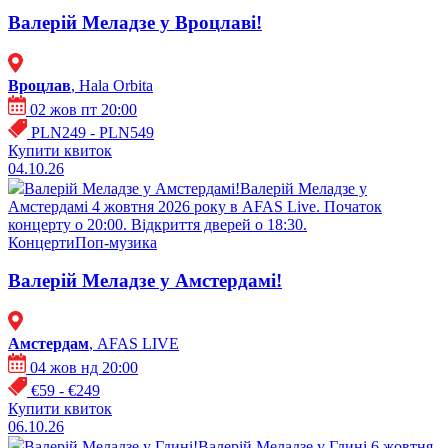
Валерій Меладзе у Вроцлаві!
Вроцлав
, Hala Orbita
02 жов пт 20:00
PLN249 - PLN549
Купити квиток
04.10.26
Валерій Меладзе у Амстердамі!
Валерій Меладзе у
Амстердамі 4 жовтня 2026 року в AFAS Live. Початок
концерту о 20:00. Відкриття дверей о 18:30.
Концерти
Поп-музика
Валерій Меладзе у Амстердамі!
Амстердам
, AFAS LIVE
04 жов нд 20:00
€59 - €249
Купити квиток
06.10.26
Валерій Меладзе у Гдині!
Валерій Меладзе у Гдині 6 жовтня