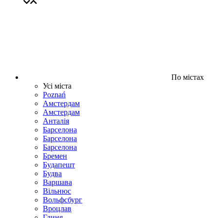
По містах
Усі міста
Poznań
Амстердам
Амстердам
Анталія
Барселона
Барселона
Барселона
Бремен
Будапешт
Будва
Варшава
Вільнюс
Вольфсбург
Вроцлав
Гдиня