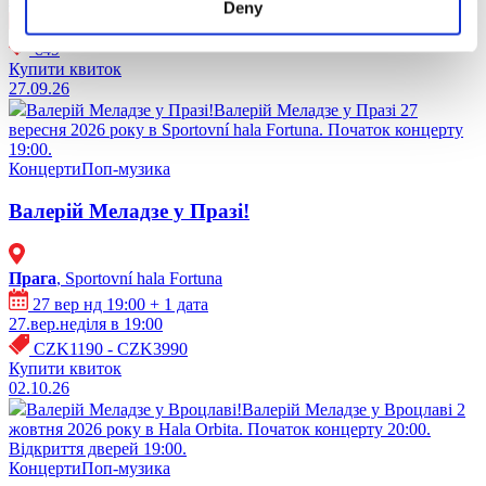
Deny
24 вер чт 20:00
€49
Купити квиток
27.09.26
Валерій Меладзе у Празі!
Валерій Меладзе у Празі 27
вересня 2026 року в Sportovní hala Fortuna. Початок концерту
19:00.
Концерти
Поп-музика
Валерій Меладзе у Празі!
Прага
, Sportovní hala Fortuna
27 вер нд 19:00
+ 1 дата
27.вер.неділя в 19:00
CZK1190 - CZK3990
Купити квиток
02.10.26
Валерій Меладзе у Вроцлаві!
Валерій Меладзе у Вроцлаві 2
жовтня 2026 року в Hala Orbita. Початок концерту 20:00.
Відкриття дверей 19:00.
Концерти
Поп-музика