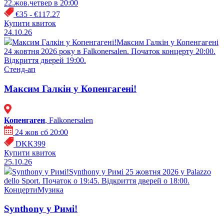
22.жов.четвер в 20:00
€35 - €117.27
Купити квиток
24.10.26
Максим Галкін у Копенгагені!
Максим Галкін у Копенгагені
24 жовтня 2026 року в Falkonersalen. Початок концерту 20:00.
Відкриття дверей 19:00.
Стенд-ап
Максим Галкін у Копенгагені!
Копенгаген
, Falkonersalen
24 жов сб 20:00
DKK399
Купити квиток
25.10.26
Synthony у Римі!
Synthony у Римі 25 жовтня 2026 у Palazzo
dello Sport. Початок о 19:45. Відкриття дверей о 18:00.
Концерти
Музика
Synthony у Римі!