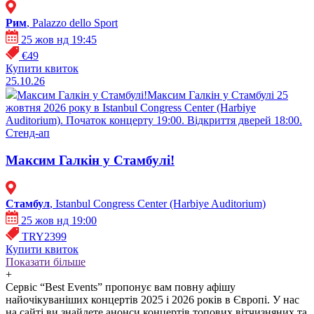
Рим
, Palazzo dello Sport
25 жов нд 19:45
€49
Купити квиток
25.10.26
Максим Галкін у Стамбулі!
Максим Галкін у Стамбулі 25
жовтня 2026 року в Istanbul Congress Center (Harbiye
Auditorium). Початок концерту 19:00. Відкриття дверей 18:00.
Стенд-ап
Максим Галкін у Стамбулі!
Стамбул
, Istanbul Congress Center (Harbiye Auditorium)
25 жов нд 19:00
TRY2399
Купити квиток
Показати більше
+
Сервіс “Best Events” пропонує вам повну афішу
найочікуваніших концертів 2025 і 2026 років в Європі. У нас
на сайті ви знайдете анонси концертів топових вітчизняних та