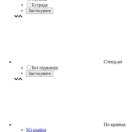
Естрада
Застосувати
Стенд-ап
Без піджанру
Застосувати
По країнах
Усі країни