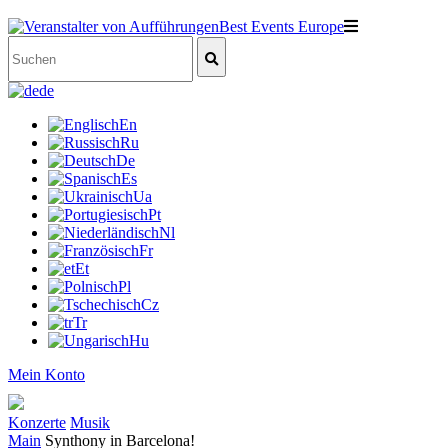
de
En
Ru
De
Es
Ua
Pt
Nl
Fr
Et
Pl
Cz
Tr
Hu
Mein Konto
Konzerte
Musik
Main
Synthony in Barcelona!