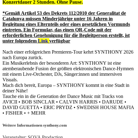
Konzertdauer 2 Stunden. Ohne Pause.
*Gemäß Artikel 53 des Dekrets 112/2010 der Generalitat de
Catalunya müssen Minderjährige unter 16 Jahren in
Begleitung eines Elternteils oder eines gesetzlichen Vormunds
eintreten. Ein Formular, das einen QR-Code mit der
erforderlichen Genehmigung für die Begleitperson erstellt, ist
unter folgendem
Link
verfügbar
Nach einer erfolgreichen Premieren-Tour kehrt SYNTHONY 2026
nach Europa zurück.
Ein Musikerlebnis der besonderen Art: SYNTHONY ist eine
atemberaubende Fusion der größten elektronischen Dance-Hymnen
mit einem Live-Orchester, DJs, Sänger:innen und immersiven
Visuals.
Mach dich bereit, Europa – SYNTHONY kommt in eine Stadt in
deiner Nähe!
Tauche ein in die Generation der Dance Music mit Tracks von
AVICII • BOB SINCLAR • CALVIN HARRIS • DARUDE •
DAVID GUETTA • ERIC PRYDZ • SWEDISH HOUSE MAFIA
• FISHER • + MEHR
Weitere Informationen synthony.com
Veranstalter: SOVA Prodaction