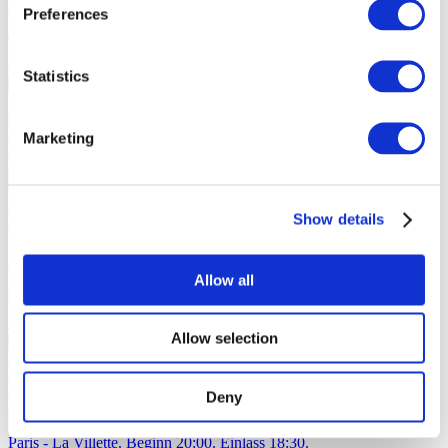
Synthony in Madrid!
Preferences
Madrid
, Palacio Vistalegre
Statistics
22 Okt Do 20:00
+ 1 Termine
22.Okt.Donnerstag в 20:00
€35 - €117.27
Marketing
Ticket kaufen
27.10.26
Synthony in Mailand!
Synthony im Allianz Cloud in Mailand am
27. Oktober 2026. Beginn: 21:00 Uhr. Einlass: 19:00 Uhr.
Show details
Konzerte
Musik
Synthony in Mailand!
Allow all
Mailand
, Allianz Cloud
Allow selection
27 Okt Di 21:00
€39
Ticket kaufen
Deny
22.11.26
Loboda in Paris!
Loboda in Paris 22. November 2026 im Zénith
Paris - La Villette. Beginn 20:00. Einlass 18:30.