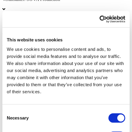
Foto und Video
Teilen
This website uses cookies
We use cookies to personalise content and ads, to
provide social media features and to analyse our traffic.
1
We also share information about your use of our site with
Gesamttickets:
100EUR
Abendkasse:
100EUR
our social media, advertising and analytics partners who
Gesamtkosten:
may combine it with other information that you’ve
10:00
provided to them or that they’ve collected from your use
Ähnliche Veranstaltungen
of their services.
22.10.26
Synthony in Madrid!
Synthony in Madrid am 22. Oktober 2026
Consent
im Palacio Vistalegre. Beginn 20:00. Einlass 18:30.
Necessary
Selection
Konzerte
Musik