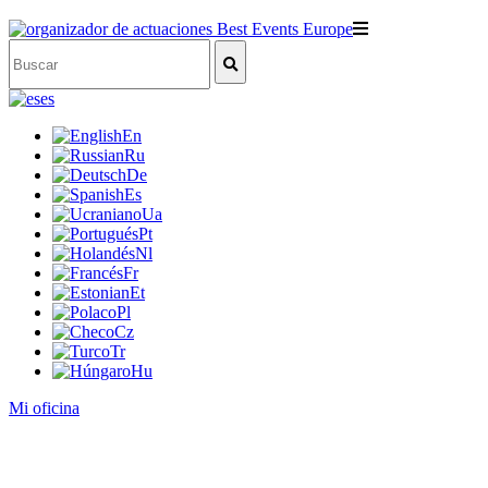
es
En
Ru
De
Es
Ua
Pt
Nl
Fr
Et
Pl
Cz
Tr
Hu
Mi oficina