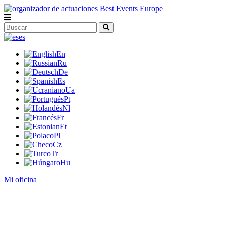
es
En
Ru
De
Es
Ua
Pt
Nl
Fr
Et
Pl
Cz
Tr
Hu
Mi oficina