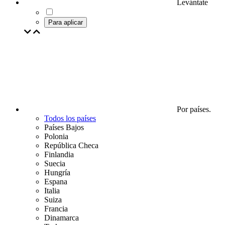
Levántate
Para aplicar
Por países.
Todos los países
Países Bajos
Polonia
República Checa
Finlandia
Suecia
Hungría
Espana
Italia
Suiza
Francia
Dinamarca