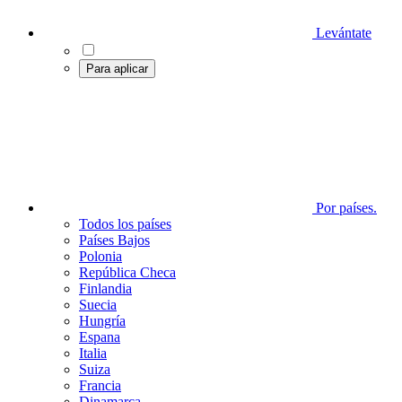
Levántate
Para aplicar
Por países.
Todos los países
Países Bajos
Polonia
República Checa
Finlandia
Suecia
Hungría
Espana
Italia
Suiza
Francia
Dinamarca