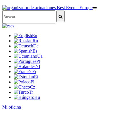
es
En
Ru
De
Es
Ua
Pt
Nl
Fr
Et
Pl
Cz
Tr
Hu
Mi oficina