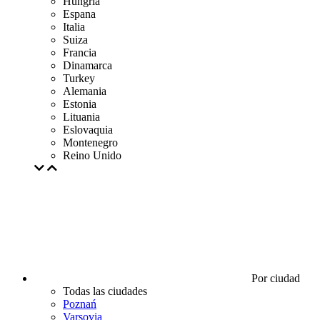
Hungría
Espana
Italia
Suiza
Francia
Dinamarca
Turkey
Alemania
Estonia
Lituania
Eslovaquia
Montenegro
Reino Unido
Por ciudad
Todas las ciudades
Poznań
Varsovia