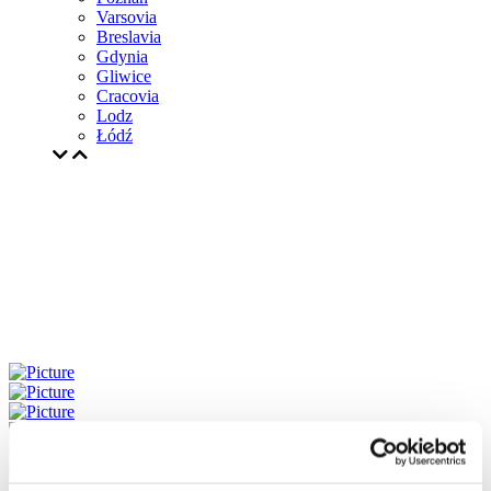
Varsovia
Breslavia
Gdynia
Gliwice
Cracovia
Lodz
Łódź