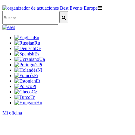
es
En
Ru
De
Es
Ua
Pt
Nl
Fr
Et
Pl
Cz
Tr
Hu
Mi oficina