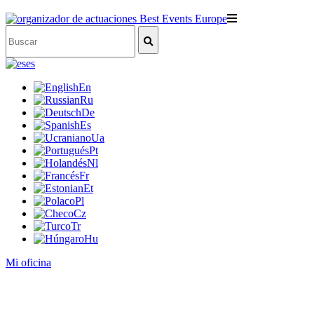
es
En
Ru
De
Es
Ua
Pt
Nl
Fr
Et
Pl
Cz
Tr
Hu
Mi oficina