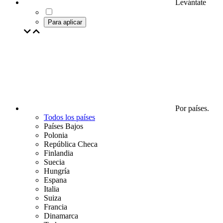
Levántate
Para aplicar
Por países.
Todos los países
Países Bajos
Polonia
República Checa
Finlandia
Suecia
Hungría
Espana
Italia
Suiza
Francia
Dinamarca