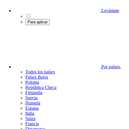
Levántate
Para aplicar
Por países.
Todos los países
Países Bajos
Polonia
República Checa
Finlandia
Suecia
Hungría
Espana
Italia
Suiza
Francia
Dinamarca