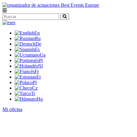
es
En
Ru
De
Es
Ua
Pt
Nl
Fr
Et
Pl
Cz
Tr
Hu
Mi oficina