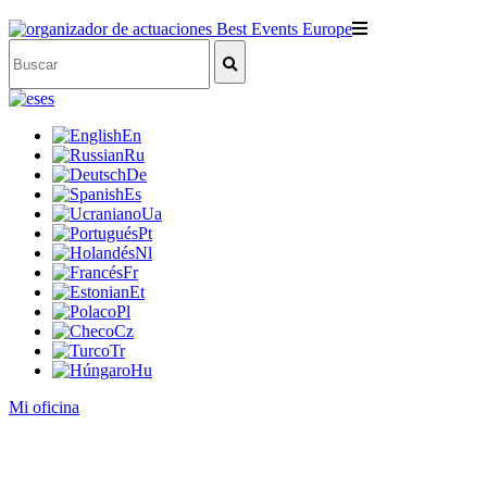
es
En
Ru
De
Es
Ua
Pt
Nl
Fr
Et
Pl
Cz
Tr
Hu
Mi oficina