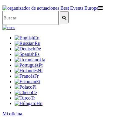
es
En
Ru
De
Es
Ua
Pt
Nl
Fr
Et
Pl
Cz
Tr
Hu
Mi oficina