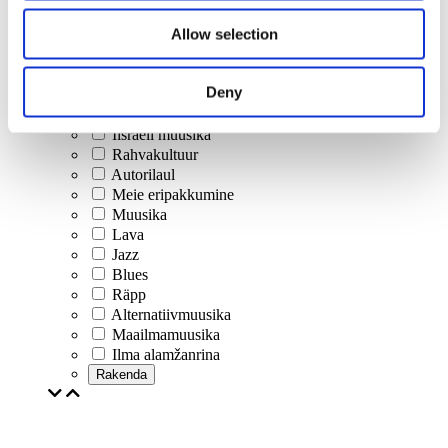
Allow selection
Kontserdid
Klassikaline muusika
Popmuusika
Deny
Rockmuusika
Jazz ja blues
Iisraeli muusika
Rahvakultuur
Autorilaul
Meie eripakkumine
Muusika
Lava
Jazz
Blues
Räpp
Alternatiivmuusika
Maailmamuusika
Ilma alamžanrina
Rakenda