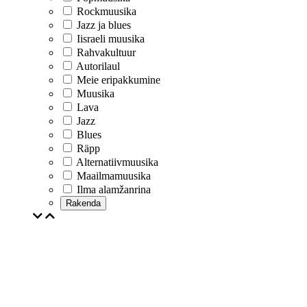
Rockmuusika
Jazz ja blues
Iisraeli muusika
Rahvakultuur
Autorilaul
Meie eripakkumine
Muusika
Lava
Jazz
Blues
Räpp
Alternatiivmuusika
Maailmamuusika
Ilma alamžanrina
Rakenda