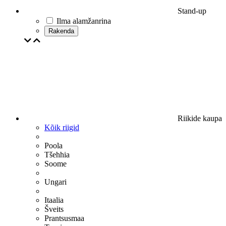
Stand-up
Ilma alamžanrina
Rakenda
Riikide kaupa
Kõik riigid
Poola
Tšehhia
Soome
Ungari
Itaalia
Šveits
Prantsusmaa