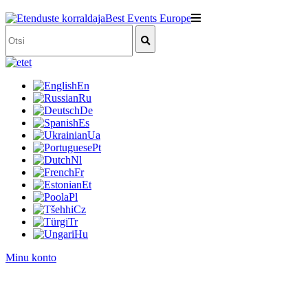
et
En
Ru
De
Es
Ua
Pt
Nl
Fr
Et
Pl
Cz
Tr
Hu
Minu konto