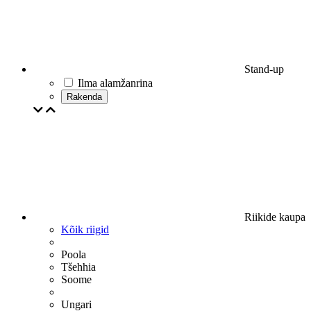
Stand-up
Ilma alamžanrina
Rakenda
Riikide kaupa
Kõik riigid
Poola
Tšehhia
Soome
Ungari