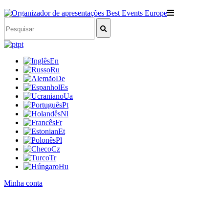
pt
En
Ru
De
Es
Ua
Pt
Nl
Fr
Et
Pl
Cz
Tr
Hu
Minha conta