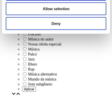
Concertos
Allow selection
Música clássica
Música pop
Musica rock
Deny
Jazz e Blues
música israelense
Folclore
Música do autor
Nossa oferta especial
Música
Palco
Jazz
Blues
Rap
Música alternativa
Mundo da música
Sem subgênero
Aplicar