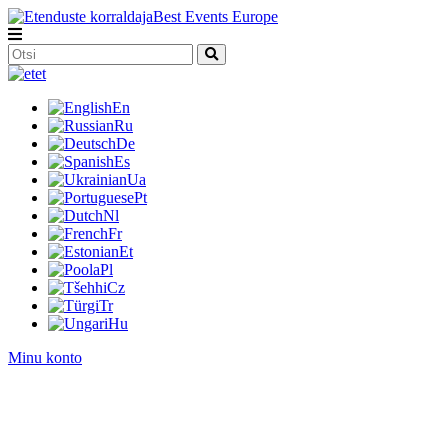
et
En
Ru
De
Es
Ua
Pt
Nl
Fr
Et
Pl
Cz
Tr
Hu
Minu konto