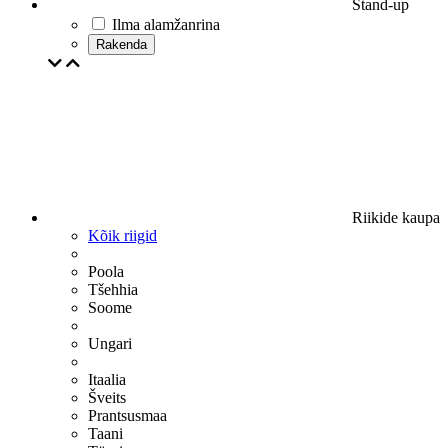
Stand-up
Ilma alamžanrina
Rakenda
Riikide kaupa
Kõik riigid
Poola
Tšehhia
Soome
Ungari
Itaalia
Šveits
Prantsusmaa
Taani