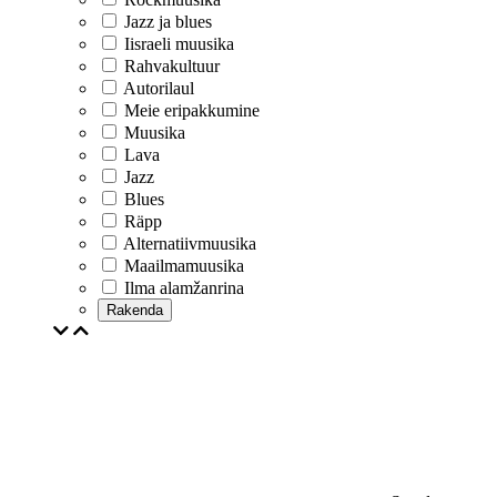
Jazz ja blues
Iisraeli muusika
Rahvakultuur
Autorilaul
Meie eripakkumine
Muusika
Lava
Jazz
Blues
Räpp
Alternatiivmuusika
Maailmamuusika
Ilma alamžanrina
Rakenda