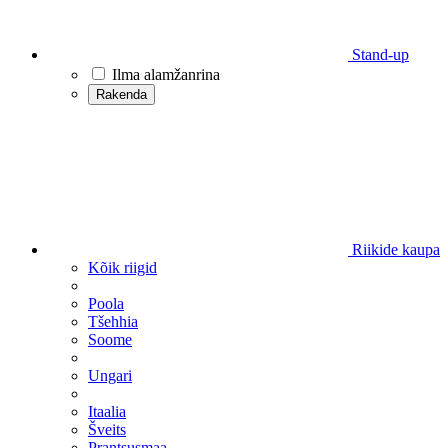
Stand-up
Ilma alamžanrina
Rakenda
Riikide kaupa
Kõik riigid
Poola
Tšehhia
Soome
Ungari
Itaalia
Šveits
Prantsusmaa