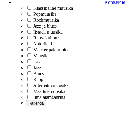
Kontserdid
Klassikaline muusika
Popmuusika
Rockmuusika
Jazz ja blues
Iisraeli muusika
Rahvakultuur
Autorilaul
Meie eripakkumine
Muusika
Lava
Jazz
Blues
Räpp
Alternatiivmuusika
Maailmamuusika
Ilma alamžanrina
Rakenda